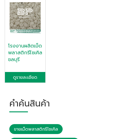
โรงงานผลิตเม็ด
พลาสติกรีไซเคิล
ชลบุรี
ดูรายละเอียด
คำค้นสินค้า
ขายเม็ดพลาสติกรีไซเคิล