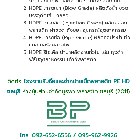
งานของเม็ดพลาสติก HDPE มีดังข้อถัดไปนี้
HDPE เกรดเป่า (Blow Grade)
ผลิตถังน้ำ ขวด
บรรจุภัณฑ์ แกลลอน
HDPE เกรดฉีด (Injection Grade) ผลิตกล่อง
พลาสติก ฝาขวด ถังขยะ อุปกรณ์อุตสาหกรรม
HDPE เกรดท่อ (Pipe Grade) ผลิตท่อประปา ท่อ
แก๊ส ท่อร้อยสายไฟ
HDPE รีไซเคิล นำมาผลิตงานทั่วไป เช่น ถุงดำ
ฟิล์มอุตสาหกรรม เก้าอี้พลาสติก
ติดต่อ
โรงงานรับซื้อและจำหน่ายเม็ดพลาสติก
PE HD
ชลบุรี
ห้างหุ้นส่วนจำกัดบูรพา พลาสติก ชลบุรี (2011)
โทร.
092
-
652
-
6556
/
095
-
962
-
9926