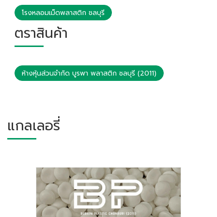
โรงหลอมเม็ดพลาสติก ชลบุรี
ตราสินค้า
ห้างหุ้นส่วนจำกัด บูรพา พลาสติก ชลบุรี (2011)
แกลเลอรี่