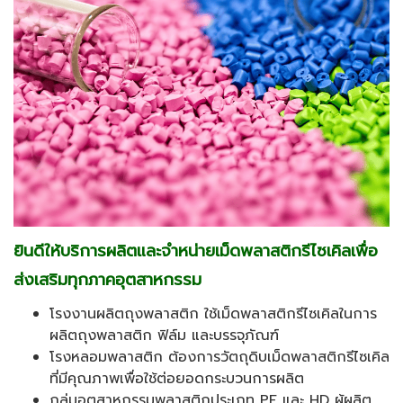
ยินดีให้บริการผลิตและจำหน่ายเม็ดพลาสติกรีไซเคิลเพื่อ
ส่งเสริมทุกภาคอุตสาหกรรม
โรงงานผลิตถุงพลาสติก ใช้เม็ดพลาสติกรีไซเคิลในการ
ผลิตถุงพลาสติก ฟิล์ม และบรรจุภัณฑ์
โรงหลอมพลาสติก ต้องการวัตถุดิบเม็ดพลาสติกรีไซเคิล
ที่มีคุณภาพเพื่อใช้ต่อยอดกระบวนการผลิต
กลุ่มอุตสาหกรรมพลาสติกประเภท PE และ HD ผู้ผลิต