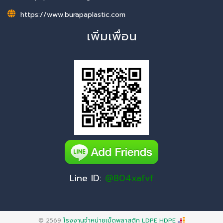
https://www.burapaplastic.com
เพิ่มเพื่อน
Line ID:
@804xafvf
© 2569
โรงงานจำหน่ายเม็ดพลาสติก LDPE HDPE