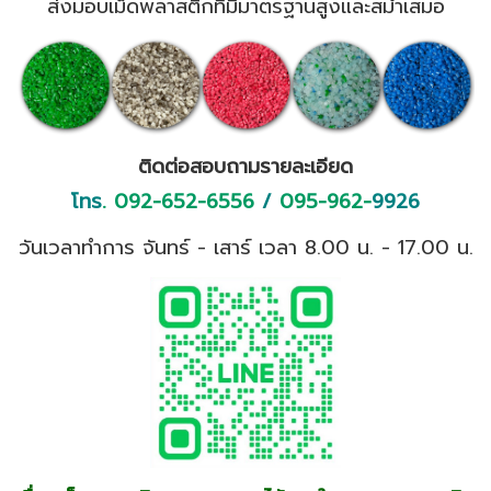
ส่งมอบเม็ดพลาสติกที่มีมาตรฐานสูงและสม่ำเสมอ
ติดต่อสอบถามรายละเอียด
โทร
.
092
-
652
-
6556
/
095
-
962
-
9926
วันเวลาทำการ จันทร์ - เสาร์ เวลา 8.00 น. - 17.00 น.