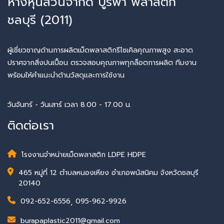
ห้างหุ้นส่วนจำกัด บูรพา พลาสติก
ชลบุรี (2011)
ผู้เชี่ยวชาญด้านการผลิตเม็ดพลาสติกรีไซเคิลคุณภาพสูง สะอาด
ปราศจากสิ่งปนเปื้อน ตรวจสอบคุณภาพทุกล็อตการผลิต ทีมงาน
พร้อมให้คำแนะนำด้านวัสดุและการใช้งาน
วันจันทร์ - วันเสาร์ เวลา 8.00 - 17.00 น.
ติดต่อเรา
โรงงานจำหน่ายเม็ดพลาสติก LDPE HDPE
465 หมู่ที่ 12 ตำบลหนองเหียง อำเภอพนัสนิคม จังหวัดชลบุรี
20140
092-652-6556
,
095-962-9926
burapaplastic2011@gmail.com