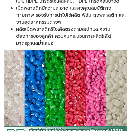
เป่า, HDPE เกรดรีไซเคิลผสม, HDPE เกรดคอมปาวด์
เม็ดพลาสติกมีความสะอาด และคงคุณสมบัติทาง
กายภาพ รองรับการนำไปใช้ผลิต ฟิล์ม ถุงพลาสติก และ
งานอุตสาหกรรมต่างๆ
ผลิตเม็ดพลาสติกรีไซเคิลตรงตามสเปกและความ
ต้องการของลูกค้า ควบคุมกระบวนการผลิตให้ได้
มาตรฐานสม่ำเสมอ