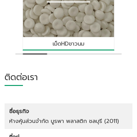
เม็ด PE ชา
ติดต่อเรา
ชื่อธุรกิจ
ห้างหุ้นส่วนจำกัด บูรพา พลาสติก ชลบุรี (2011)