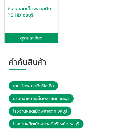
โรงหลอมเม็ดพลาสติก
PE HD ชลบุรี
ดูรายละเอียด
คำค้นสินค้า
ขายเม็ดพลาสติกรีไซเคิล
บริษัทจําหน่ายเม็ดพลาสติก ชลบุรี
โรงงานผลิตเม็ดพลาสติก ชลบุรี
โรงงานผลิตเม็ดพลาสติกรีไซเคิล ชลบุรี