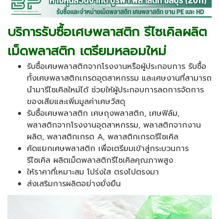
บริการรับซื้อเศษพลาสติก รีไซเคิลผลิต
เม็ดพลาสติก เตรียมหลอมใหม่
รับซื้อเศษพลาสติกจากโรงงานหรือผู้ประกอบการ รับซื้อ
ทั้งเศษพลาสติกเกรดอุตสาหกรรม และเศษงานที่สามารถ
นำมารีไซเคิลใหม่ได้ ช่วยให้ผู้ประกอบการลดการจัดการ
ของเสียและเพิ่มมูลค่าเศษวัสดุ
รับซื้อเศษพลาสติก เศษถุงพลาสติก, เศษฟิล์ม,
พลาสติกจากโรงงานอุตสาหกรรม, พลาสติกจากงาน
ผลิต, พลาสติกเกรด A, พลาสติกเกรดรีไซเคิล
คัดแยกเศษพลาสติก เพื่อเตรียมเข้าสู่กระบวนการ
รีไซเคิล ผลิตเม็ดพลาสติกรีไซเคิลคุณภาพสูง
ให้ราคาที่เหมาะสม โปร่งใส ตรงไปตรงมา
ส่งเสริมการผลิตอย่างยั่งยืน