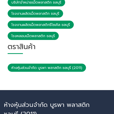
บริษัทจําหน่ายเม็ดพลาสติก ชลบุรี
โรงงานผลิตเม็ดพลาสติก ชลบุรี
โรงงานผลิตเม็ดพลาสติกรีไซเคิล ชลบุรี
โรงหลอมเม็ดพลาสติก ชลบุรี
ตราสินค้า
ห้างหุ้นส่วนจำกัด บูรพา พลาสติก ชลบุรี (2011)
ห้างหุ้นส่วนจำกัด บูรพา พลาสติก
ชลบุรี (2011)