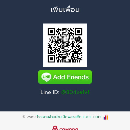
เพิ่มเพื่อน
Line ID:
@804xafvf
© 2569
โรงงานจำหน่ายเม็ดพลาสติก LDPE HDPE