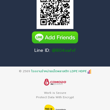
Line ID:
@804xafvf
© 2569
โรงงานจำหน่ายเม็ดพลาสติก LDPE HDPE
Work is Secure
Protect Data With Encrypt