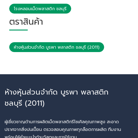
โรงหลอมเม็ดพลาสติก ชลบุรี
ตราสินค้า
ห้างหุ้นส่วนจำกัด บูรพา พลาสติก ชลบุรี (2011)
ห้างหุ้นส่วนจำกัด บูรพา พลาสติก
ชลบุรี (2011)
ผู้เชี่ยวชาญด้านการผลิตเม็ดพลาสติกรีไซเคิลคุณภาพสูง สะอาด
ปราศจากสิ่งปนเปื้อน ตรวจสอบคุณภาพทุกล็อตการผลิต ทีมงาน
พร้อมให้คำแนะนำด้านวัสดุและการใช้งาน