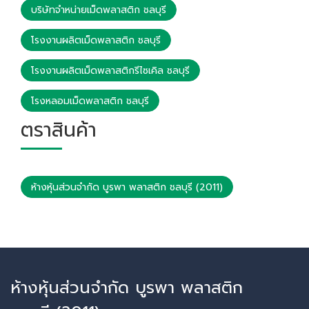
บริษัทจําหน่ายเม็ดพลาสติก ชลบุรี
โรงงานผลิตเม็ดพลาสติก ชลบุรี
โรงงานผลิตเม็ดพลาสติกรีไซเคิล ชลบุรี
โรงหลอมเม็ดพลาสติก ชลบุรี
ตราสินค้า
ห้างหุ้นส่วนจำกัด บูรพา พลาสติก ชลบุรี (2011)
ห้างหุ้นส่วนจำกัด บูรพา พลาสติก