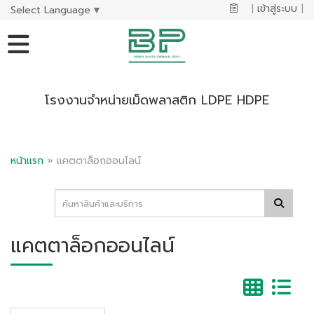
|
เข้าสู่ระบบ
|
Select Language
▼
โรงงานจำหน่ายเม็ดพลาสติก LDPE HDPE
หน้าแรก
»
แคตตาล็อกออนไลน์
แคตตาล็อกออนไลน์