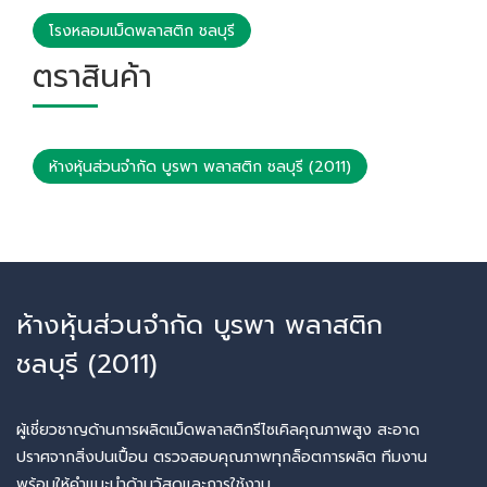
โรงหลอมเม็ดพลาสติก ชลบุรี
ตราสินค้า
ห้างหุ้นส่วนจำกัด บูรพา พลาสติก ชลบุรี (2011)
ห้างหุ้นส่วนจำกัด บูรพา พลาสติก
ชลบุรี (2011)
ผู้เชี่ยวชาญด้านการผลิตเม็ดพลาสติกรีไซเคิลคุณภาพสูง สะอาด
ปราศจากสิ่งปนเปื้อน ตรวจสอบคุณภาพทุกล็อตการผลิต ทีมงาน
พร้อมให้คำแนะนำด้านวัสดุและการใช้งาน