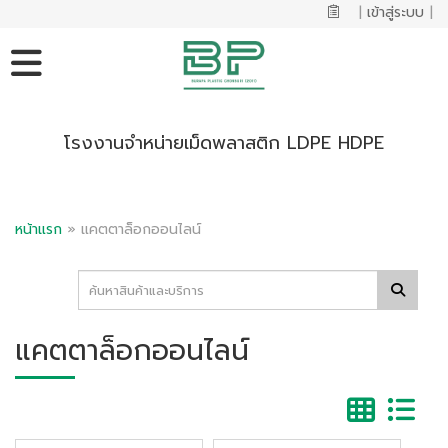
|
เข้าสู่ระบบ
|
โรงงานจำหน่ายเม็ดพลาสติก LDPE HDPE
หน้าแรก
»
แคตตาล็อกออนไลน์
แคตตาล็อกออนไลน์