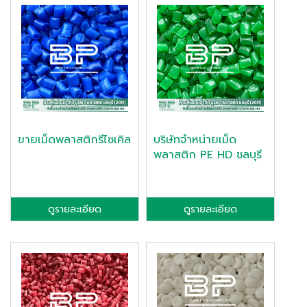
ขายเม็ดพลาสติกรีไซเคิล
บริษัทจําหน่ายเม็ด
พลาสติก PE HD ชลบุรี
ดูรายละเอียด
ดูรายละเอียด